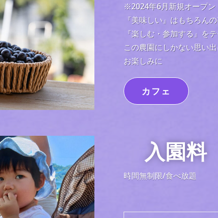
※2024年6月新規オープン
『美味しい』はもちろんの
『楽しむ・参加する』をテ
この農園にしかない思い出
お楽しみに
カフェ
入園料
時間無制限/食べ放題