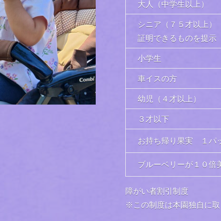
大人（中学生以上）
シニア（７５才以上）
証明できるものを提示
小学生
車イスの方
幼児（４才以上）
３才以下
お持ち帰り果実 １パッ
ブルーベリーが１０倍
障がい者割引制度
※この制度は本園独自に取