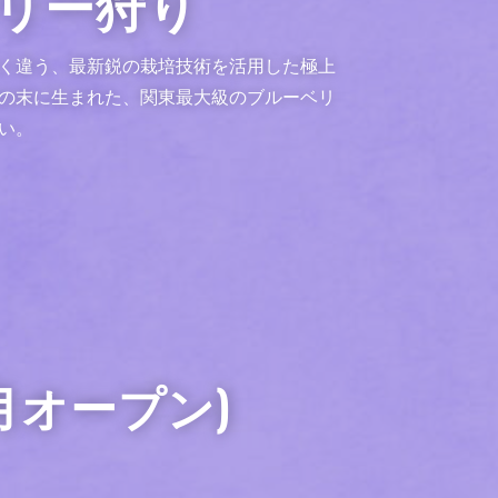
リー狩り
く違う、最新鋭の栽培技術を活用した極上
の末に生まれた、関東最大級のブルーベリ
い。
月オープン)