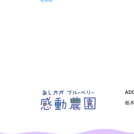
花満開
AD
栃木