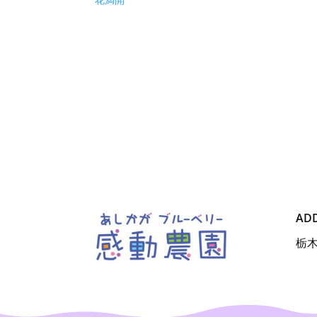
花満開
AD
栃木