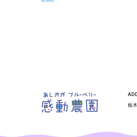
花満開
AD
栃木