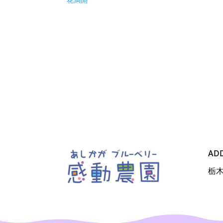
花満開
AD
栃木