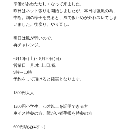
準備があわただしくなって来ました。
昨日はネット張りを開始しましたが、本日は強風の為、
中断。畑の様子を見ると、風で仮止めが外れズレてしま
いました。後戻り、やり直し｡
明日は風が弱いので、
再チャレンジ。
6月10日(土)～8月20日(日)
営業日 月.水.土.日.祝
9時～13時
予約をして頂けると確実となります。
1800円大人
1200円小学生、75才以上を証明できる方
車イス持参の方、障がい者手帳を持参の方
600円幼児(4才～)