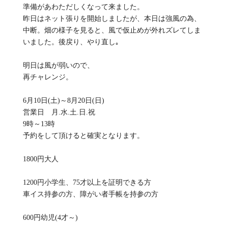
準備があわただしくなって来ました。
昨日はネット張りを開始しましたが、本日は強風の為、
中断。畑の様子を見ると、風で仮止めが外れズレてしま
いました。後戻り、やり直し｡
明日は風が弱いので、
再チャレンジ。
6月10日(土)～8月20日(日)
営業日 月.水.土.日.祝
9時～13時
予約をして頂けると確実となります。
1800円大人
1200円小学生、75才以上を証明できる方
車イス持参の方、障がい者手帳を持参の方
600円幼児(4才～)