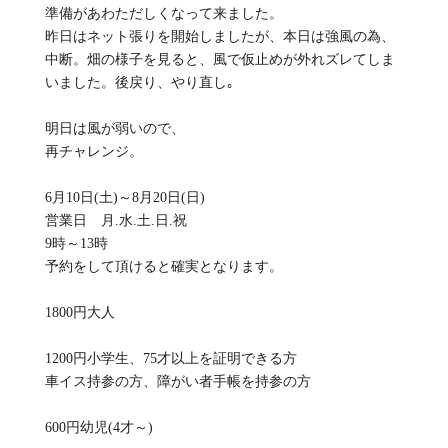
準備があわただしくなって来ました。
昨日はネット張りを開始しましたが、本日は強風の為、
中断。畑の様子を見ると、風で仮止めが外れズレてしま
いました。後戻り、やり直し｡
明日は風が弱いので、
再チャレンジ。
6月10日(土)～8月20日(日)
営業日 月.水.土.日.祝
9時～13時
予約をして頂けると確実となります。
1800円大人
1200円小学生、75才以上を証明できる方
車イス持参の方、障がい者手帳を持参の方
600円幼児(4才～)