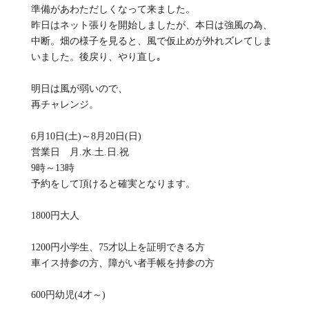
準備があわただしくなって来ました。
昨日はネット張りを開始しましたが、本日は強風の為、
中断。畑の様子を見ると、風で仮止めが外れズレてしま
いました。後戻り、やり直し｡
明日は風が弱いので、
再チャレンジ。
6月10日(土)～8月20日(日)
営業日 月.水.土.日.祝
9時～13時
予約をして頂けると確実となります。
1800円大人
1200円小学生、75才以上を証明できる方
車イス持参の方、障がい者手帳を持参の方
600円幼児(4才～)