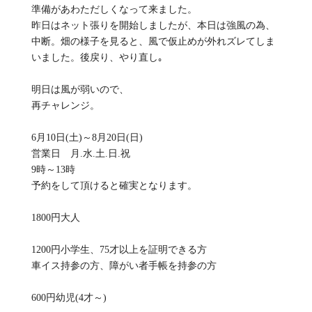
準備があわただしくなって来ました。
昨日はネット張りを開始しましたが、本日は強風の為、
中断。畑の様子を見ると、風で仮止めが外れズレてしま
いました。後戻り、やり直し｡
明日は風が弱いので、
再チャレンジ。
6月10日(土)～8月20日(日)
営業日 月.水.土.日.祝
9時～13時
予約をして頂けると確実となります。
1800円大人
1200円小学生、75才以上を証明できる方
車イス持参の方、障がい者手帳を持参の方
600円幼児(4才～)