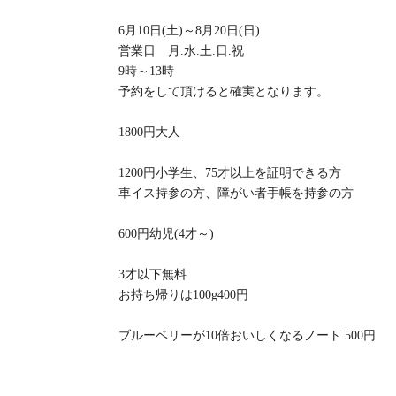
6月10日(土)～8月20日(日)
営業日 月.水.土.日.祝
9時～13時
予約をして頂けると確実となります。
1800円大人
1200円小学生、75才以上を証明できる方
車イス持参の方、障がい者手帳を持参の方
600円幼児(4才～)
3才以下無料
お持ち帰りは100g400円
ブルーベリーが10倍おいしくなるノート 500円