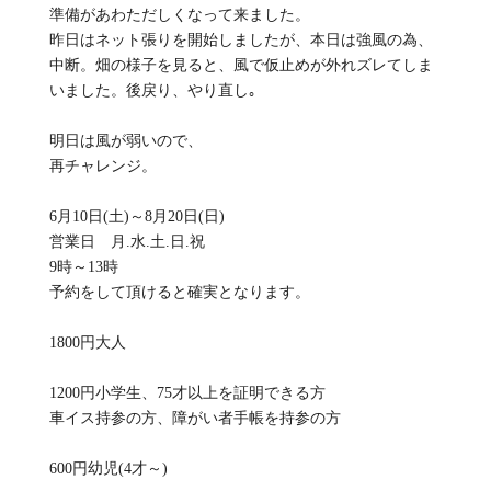
準備があわただしくなって来ました。
昨日はネット張りを開始しましたが、本日は強風の為、
中断。畑の様子を見ると、風で仮止めが外れズレてしま
いました。後戻り、やり直し｡
明日は風が弱いので、
再チャレンジ。
6月10日(土)～8月20日(日)
営業日 月.水.土.日.祝
9時～13時
予約をして頂けると確実となります。
1800円大人
1200円小学生、75才以上を証明できる方
車イス持参の方、障がい者手帳を持参の方
600円幼児(4才～)