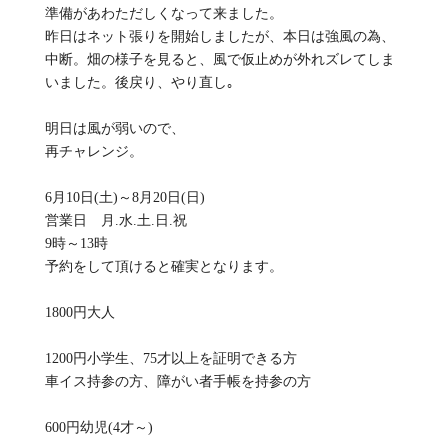
準備があわただしくなって来ました。
昨日はネット張りを開始しましたが、本日は強風の為、
中断。畑の様子を見ると、風で仮止めが外れズレてしま
いました。後戻り、やり直し｡
明日は風が弱いので、
再チャレンジ。
6月10日(土)～8月20日(日)
営業日 月.水.土.日.祝
9時～13時
予約をして頂けると確実となります。
1800円大人
1200円小学生、75才以上を証明できる方
車イス持参の方、障がい者手帳を持参の方
600円幼児(4才～)