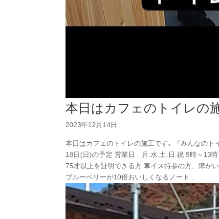
本日はカフェのトイレの施
2023年12月14日
本日はカフェのトイレの施工です｡ 『みんなのトイ
18日(日)の予定 営業日 月.水.土.日.祝 9時～
75才以上を証明できる方 車イス持参の方、障がい者手
ブルーベリーが10倍おいしくなるノート...