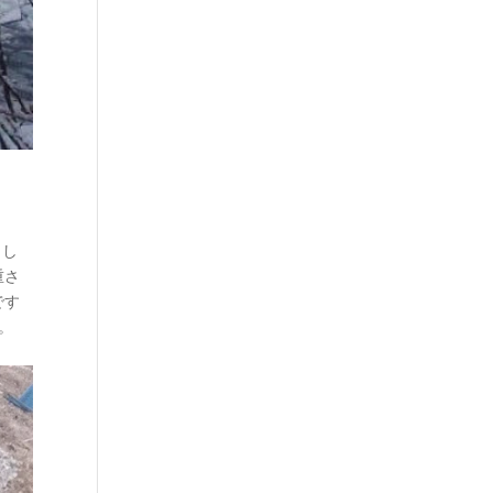
りし
重さ
です
。