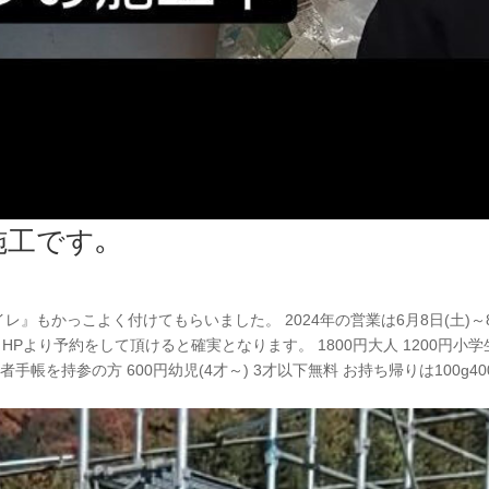
工です｡
レ』もかっこよく付けてもらいました。 2024年の営業は6月8日(土)～
13時 HPより予約をして頂けると確実となります。 1800円大人 1200円小
帳を持参の方 600円幼児(4才～) 3才以下無料 お持ち帰りは100g40