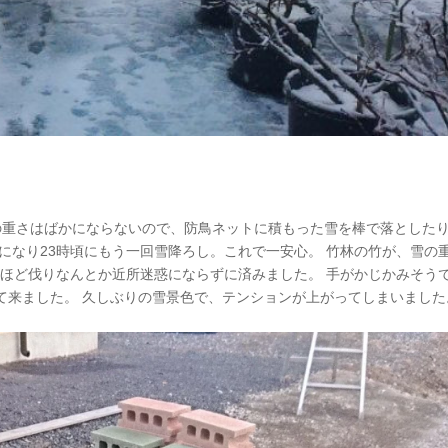
の重さはばかにならないので、防鳥ネットに積もった雪を棒で落とした
になり23時頃にもう一回雪降ろし。これで一安心。 竹林の竹が、雪の
本ほど伐りなんとか近所迷惑にならずに済みました。 手がかじかみそう
て来ました。 久しぶりの雪景色で、テンションが上がってしまいました
.